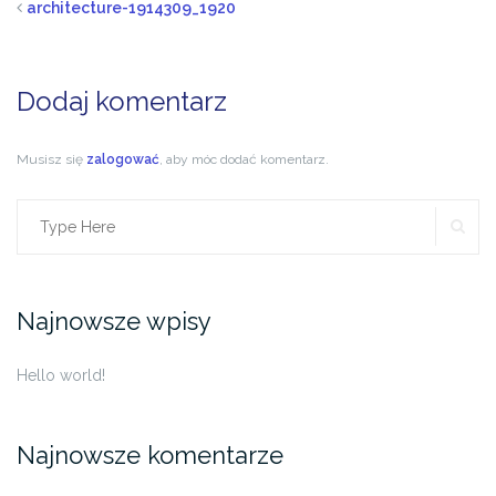
architecture-1914309_1920
Dodaj komentarz
Musisz się
zalogować
, aby móc dodać komentarz.
SE
Search
for:
Najnowsze wpisy
Hello world!
Najnowsze komentarze