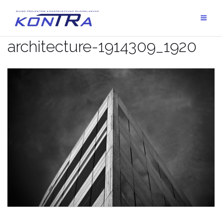
Skip
to
content
architecture-1914309_1920