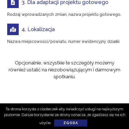
3. Dla adaptacji projektu gotowego
Rodzaj wprowadzanych zmian, nazwa projektu gotowego.
4. Lokalizacja
Nazwa miejscowości/powiatu, numer ewidencyjny działki
Opcjonalnie, wszystkie te szczegóły możemy
również ustalić na niezobowiązującym i darmowym
spotkaniu.
Ta strona korzysta z ciasteczek aby świadczyć usługi na najwyższym
poziomie. Dalsze korzystanie ze strony oznacza, że zgadzasz się na ich
Kontra © 2018 | Wszelkie prawa zastrzeżone
użycie.
ZGODA