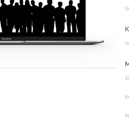
G
K
U
M
Za
K
K