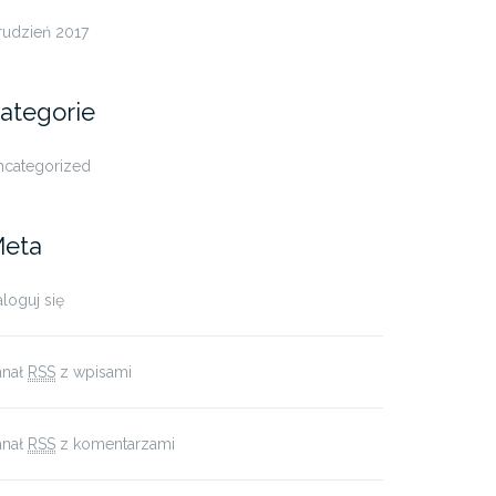
rudzień 2017
ategorie
ncategorized
eta
loguj się
anał
RSS
z wpisami
anał
RSS
z komentarzami