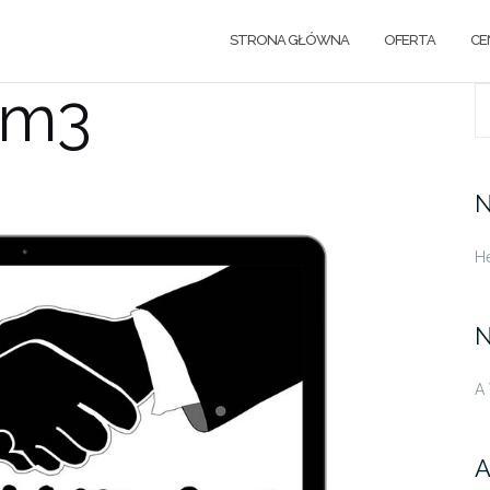
STRONA GŁÓWNA
OFERTA
CE
zm3
S
fo
N
He
N
A
A