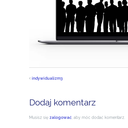
indywidualizm3
Dodaj komentarz
Musisz się
zalogować
, aby móc dodać komentarz.