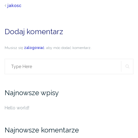
jakosc
Dodaj komentarz
Musisz się
zalogować
, aby móc dodać komentarz.
SE
Search
for:
Najnowsze wpisy
Hello world!
Najnowsze komentarze